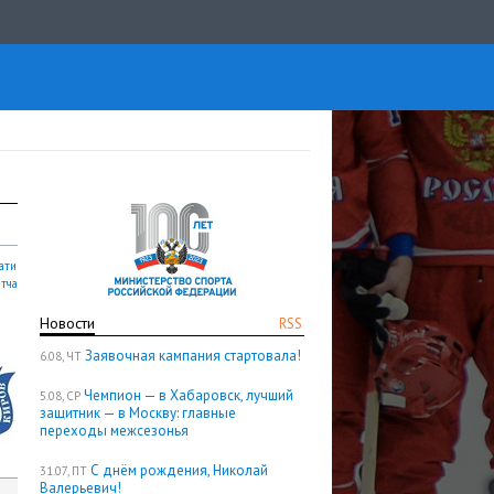
ати
атча
Новости
RSS
Заявочная кампания стартовала!
6.08, ЧТ
Чемпион — в Хабаровск, лучший
5.08, СР
защитник — в Москву: главные
переходы межсезонья
С днём рождения, Николай
31.07, ПТ
Валерьевич!