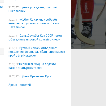
ИИ
С днём рождения, Николай
31.07, ПТ
Николаевич!
«Кубок Сахалина» соберёт
31.07, ПТ
ветеранов русского хоккея в Южно-
Сахалинске
День Дружбы: Как СССР помог
30.07, ЧТ
объединить мировой хоккей с мячом
Русский хоккей объединит
30.07, ЧТ
поколения: фестиваль «Единство нации»
пройдёт в Иркутске
Первый выход на лёд: что
29.07, СР
важно знать родителям
С Днём Крещения Руси!
28.07, ВТ
Архив новостей