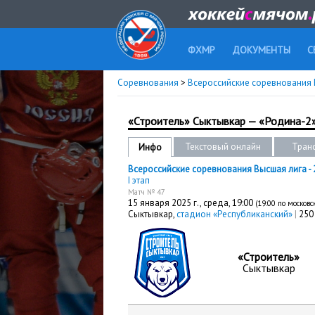
ФХМР
ДОКУМЕНТЫ
С
Соревнования
>
Всероссийские соревнования 
«Строитель» Сыктывкар — «Родина-2
Текстовый онлайн
Тран
Инфо
Всероссийские соревнования Высшая лига - 
I этап
Матч № 47
15 января 2025 г.,
среда
, 19:00
(19:00 по москов
Сыктывкар,
стадион «Республиканский»
|
250
«Строитель»
Сыктывкар