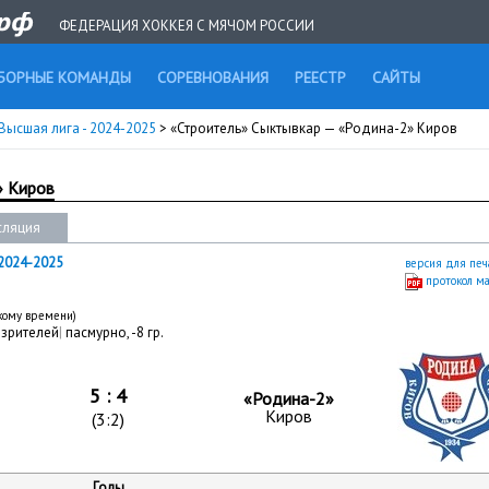
ФЕДЕРАЦИЯ ХОККЕЯ С МЯЧОМ РОССИИ
БОРНЫЕ КОМАНДЫ
СОРЕВНОВАНИЯ
РЕЕСТР
САЙТЫ
Высшая лига - 2024-2025
> «Строитель» Сыктывкар — «Родина-2» Киров
» Киров
сляция
2024-2025
версия для печ
протокол м
скому времени)
 зрителей
|
пасмурно, -8 гр.
5 : 4
«Родина-2»
Киров
(3:2)
Голы