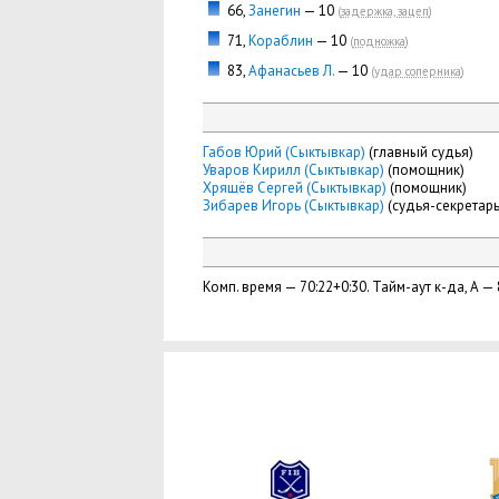
66,
Занегин
— 10
(
задержка, зацеп
)
71,
Кораблин
— 10
(
подножка
)
83,
Афанасьев Л.
— 10
(
удар соперника
)
Габов Юрий (Сыктывкар)
(главный судья)
Уваров Кирилл (Сыктывкар)
(помощник)
Хрящёв Сергей (Сыктывкар)
(помощник)
Зибарев Игорь (Сыктывкар)
(судья-секретарь
Комп. время — 70:22+0:30. Тайм-аут к-да, А — 