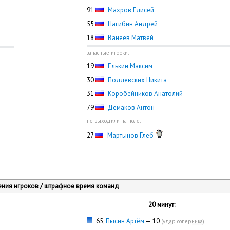
91
Махров Елисей
55
Нагибин Андрей
18
Ванеев Матвей
запасные игроки:
19
Елькин Максим
30
Подлевских Никита
31
Коробейников Анатолий
79
Демаков Антон
не выходили на поле:
27
Мартынов Глеб
ния игроков / штрафное время команд
20 минут:
65,
Пысин Артём
— 10
(
удар соперника
)