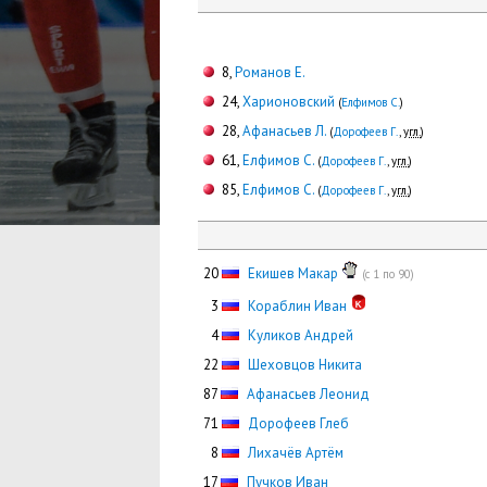
8,
Романов Е.
24,
Харионовский
(
Елфимов С.
)
28,
Афанасьев Л.
(
Дорофеев Г.
,
угл.
)
61,
Елфимов С.
(
Дорофеев Г.
,
угл.
)
85,
Елфимов С.
(
Дорофеев Г.
,
угл.
)
20
Екишев Макар
(с 1 по 90)
0
3
Кораблин Иван
0
4
Куликов Андрей
22
Шеховцов Никита
87
Афанасьев Леонид
71
Дорофеев Глеб
0
8
Лихачёв Артём
17
Пучков Иван