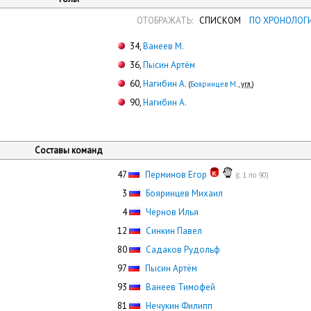
ОТОБРАЖАТЬ:
СПИСКОМ
ПО ХРОНОЛОГ
34,
Ванеев М.
36,
Пысин Артём
60,
Нагибин А.
(
Бояринцев М.
,
угл.
)
90,
Нагибин А.
Составы команд
47
Перминов Егор
(с 1 по 90)
0
3
Бояринцев Михаил
0
4
Чернов Илья
12
Синкин Павел
80
Садаков Рудольф
97
Пысин Артём
93
Ванеев Тимофей
81
Нечукин Филипп