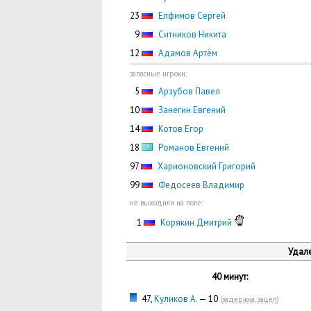
23
Елфимов Сергей
0
9
Ситников Никита
12
Адамов Артём
запасные игроки:
0
5
Арзубов Павел
10
Занегин Евгений
14
Котов Егор
18
Романов Евгений
97
Харионовский Григорий
99
Федосеев Владимир
не выходили на поле:
0
1
Корякин Дмитрий
Удале
40 минут:
47,
Куликов А.
— 10
(
задержка, зацеп
)