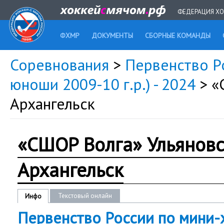
ФЕДЕРАЦИЯ ХО
ФХМР
ДОКУМЕНТЫ
СБОРНЫЕ КОМАНДЫ
Соревнования
>
Первенство Ро
юноши 2009-10 г.р.) - 2024
> «
Архангельск
«СШОР Волга» Ульяновс
Архангельск
Текстовый онлайн
Инфо
Первенство России по мини-