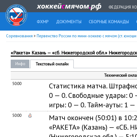
ФЕДЕРАЦИЯ ХО
ФХМР
ДОКУМЕНТЫ
СБОРНЫЕ КОМАНДЫ
Соревнования
>
Первенство России по мини-хоккею с мячом (ст. юноши 2
«Ракета» Казань — «сб. Нижегородской обл.» Нижегородск
Инфо
Текстовый онлайн
Технический онла
50:00
Статистика матча. Штрафное
0 — 0. Свободные удары: 0 —
игры: 0 — 0. Тайм-ауты: 1 — 
50:00
Матч окончен (50:01) в 10:2
«РАКЕТА» (Казань) — «СБ.
(Нижегородская обл.) — 5:10