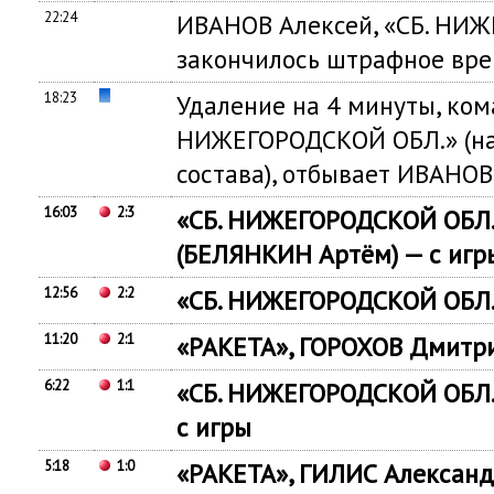
22:24
ИВАНОВ Алексей, «СБ. НИ
закончилось штрафное вр
18:23
Удаление на 4 минуты, ко
НИЖЕГОРОДСКОЙ ОБЛ.» (на
состава), отбывает ИВАНОВ
16:03
2:3
«СБ. НИЖЕГОРОДСКОЙ ОБЛ
(БЕЛЯНКИН Артём) — с игр
12:56
2:2
«СБ. НИЖЕГОРОДСКОЙ ОБЛ.»
11:20
2:1
«РАКЕТА», ГОРОХОВ Дмитри
6:22
1:1
«СБ. НИЖЕГОРОДСКОЙ ОБЛ.
с игры
5:18
1:0
«РАКЕТА», ГИЛИС Александр