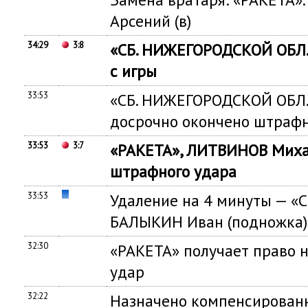
Арсений (в)
34:29
3:8
«СБ. НИЖЕГОРОДСКОЙ ОБЛ
с игры
33:53
«СБ. НИЖЕГОРОДСКОЙ ОБЛ.
досрочно окончено штраф
33:53
3:7
«РАКЕТА», ЛИТВИНОВ Михаи
штрафного удара
33:53
Удаление на 4 минуты — «
БАЛЫКИН Иван (подножка)
32:30
«РАКЕТА» получает право 
удар
32:22
Назначено компенсированн