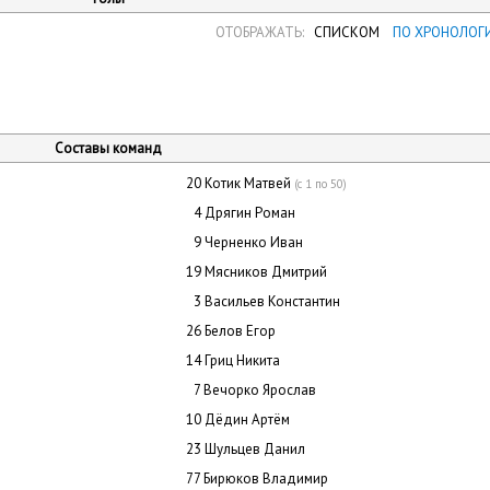
ОТОБРАЖАТЬ:
СПИСКОМ
ПО ХРОНОЛОГ
Составы команд
20 Котик Матвей
(с 1 по 50)
0
4 Дрягин Роман
0
9 Черненко Иван
19 Мясников Дмитрий
0
3 Васильев Константин
26 Белов Егор
14 Гриц Никита
0
7 Вечорко Ярослав
10 Дёдин Артём
23 Шульцев Данил
77 Бирюков Владимир