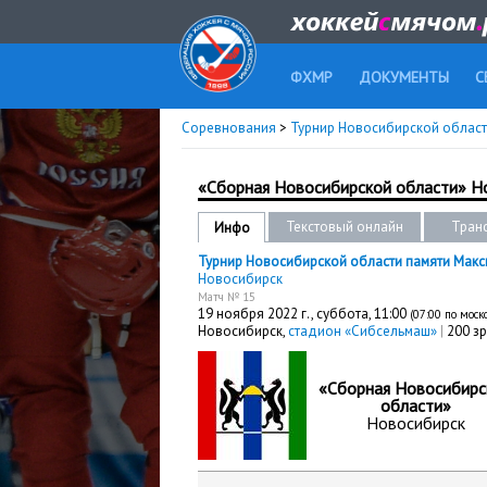
ФХМР
ДОКУМЕНТЫ
С
Соревнования
>
Турнир Новосибирской област
«Сборная Новосибирской области» Но
Текстовый онлайн
Тран
Инфо
Турнир Новосибирской области памяти Макс
Новосибирск
Матч № 15
19 ноября 2022 г.,
суббота
, 11:00
(07:00 по мос
Новосибирск,
стадион «Сибсельмаш»
|
200 зр
«Сборная Новосибирс
области»
Новосибирск