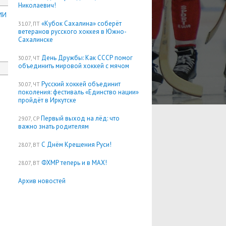
Николаевич!
ИИ
«Кубок Сахалина» соберёт
31.07, ПТ
ветеранов русского хоккея в Южно-
Сахалинске
День Дружбы: Как СССР помог
30.07, ЧТ
объединить мировой хоккей с мячом
Русский хоккей объединит
30.07, ЧТ
поколения: фестиваль «Единство нации»
пройдёт в Иркутске
Первый выход на лёд: что
29.07, СР
важно знать родителям
С Днём Крещения Руси!
28.07, ВТ
ФХМР теперь и в MAX!
28.07, ВТ
Архив новостей