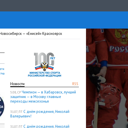
Новосибирск — «Енисей» Красноярск
ати
атча
Новости
RSS
Чемпион — в Хабаровск, лучший
5.08, СР
защитник — в Москву: главные
переходы межсезонья
С днём рождения, Николай
31.07, ПТ
Валерьевич!
С днём рождения, Николай
31.07, ПТ