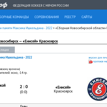
ФЕДЕРАЦИЯ ХОККЕЯ С МЯЧОМ РОССИИ
БОРНЫЕ КОМАНДЫ
СОРЕВНОВАНИЯ
РЕЕСТР
САЙТЫ
и памяти Максима Ишкельдина - 2022
> «Сборная Новосибирской области» 
восибирск — «Енисей» Красноярск
сляция
има Ишкельдина - 2022
версия для печ
протокол м
ковскому времени)
ителей
|
ясно, -14 гр.
кой
2 : 0
«Енисей»
Красноярск
(0:0)
Голы