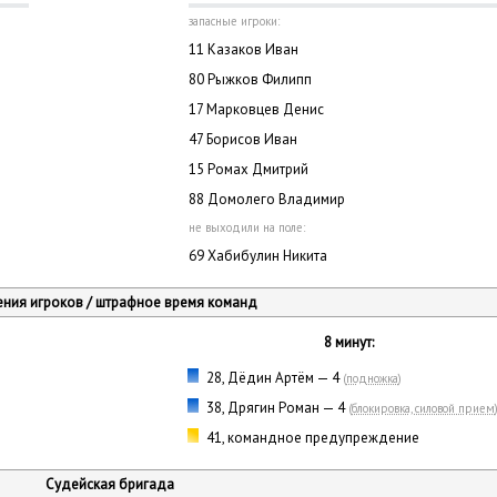
запасные игроки:
11 Казаков Иван
80 Рыжков Филипп
17 Марковцев Денис
47 Борисов Иван
15 Ромах Дмитрий
88 Домолего Владимир
не выходили на поле:
69 Хабибулин Никита
ния игроков / штрафное время команд
8 минут:
28, Дёдин Артём — 4
(
подножка
)
38, Дрягин Роман — 4
(
блокировка, силовой прием
41, командное предупреждение
Судейская бригада