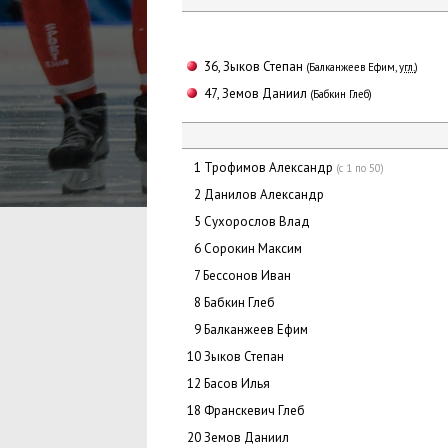
36, Зыков Степан
(Балканжеев Ефим,
угл.
)
47, Земов Даниил
(Бабкин Глеб)
0
1 Трофимов Александр
(с 1 по 50)
0
2 Данилов Александр
0
5 Сухорослов Влад
0
6 Сорокин Максим
0
7 Бессонов Иван
0
8 Бабкин Глеб
0
9 Балканжеев Ефим
10 Зыков Степан
12 Басов Илья
18 Франскевич Глеб
20 Земов Даниил