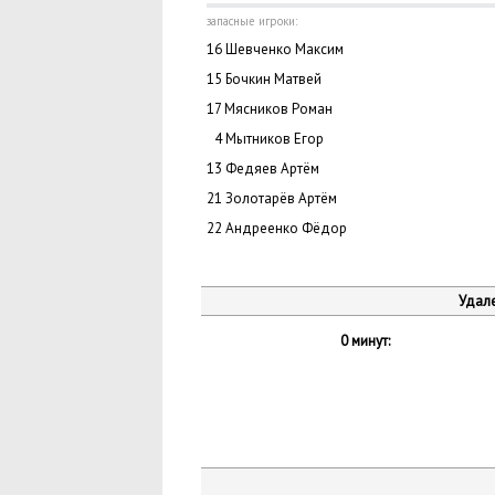
запасные игроки:
16 Шевченко Максим
15 Бочкин Матвей
17 Мясников Роман
0
4 Мытников Егор
13 Федяев Артём
21 Золотарёв Артём
22 Андреенко Фёдор
Удале
0 минут: