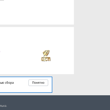
лью сбора
Понятно
льна.