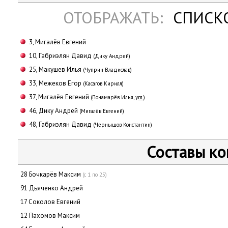
ОТОБРАЖАТЬ:
СПИСК
3, Мигалёв Евгений
10, Габриэлян Давид
(Дику Андрей)
25, Макушев Илья
(Чуприн Владислав)
33, Межеков Егор
(Касагов Кирилл)
37, Мигалёв Евгений
(Понамарёв Илья,
угл.
)
46, Дику Андрей
(Мигалёв Евгений)
48, Габриэлян Давид
(Чернышов Константин)
Составы к
28 Бочкарёв Максим
(с 1 по 25)
91 Дьяченко Андрей
17 Соколов Евгений
12 Пахомов Максим