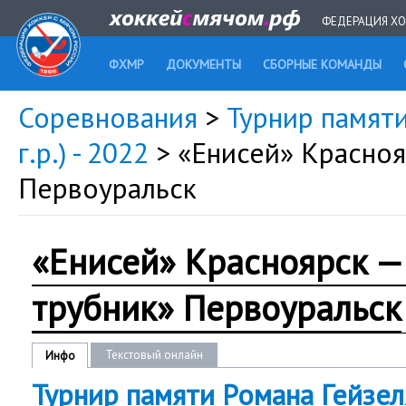
ФЕДЕРАЦИЯ ХО
ФХМР
ДОКУМЕНТЫ
СБОРНЫЕ КОМАНДЫ
Соревнования
>
Турнир памяти
г.р.) - 2022
> «Енисей» Красноя
Первоуральск
«Енисей» Красноярск —
трубник» Первоуральск
Текстовый онлайн
Инфо
Турнир памяти Романа Гейзел