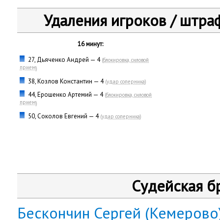
Удаления игроков / штра
16 минут:
27, Дьяченко Андрей — 4
(
блокировка, силовой
прием
)
38, Козлов Константин — 4
(
удар соперника
)
44, Ерошенко Артемий — 4
(
блокировка, силовой
прием
)
50, Соколов Евгений — 4
(
удар соперника
)
Судейская б
Бескончин Сергей (Кемерово