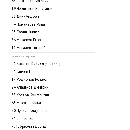
64 Ерошенко Артемий
19 Чернышов Константин
51 Дику Андрей
0
4 Понамарёв Илья
85 Савин Никита
86 Межеков Егор
11 Мигалёв Евгений
запасные игроки:
0
1 Касагов Кирилл
(с 26 по 50)
0
5 Ганчев Илья
14 Родионов Родион
24 Апальков Дмитрий
33 Козлов Константин
65 Макушев Илья
70 Чуприн Владислав
75 Завзин Ян
77 Габриэлян Давид