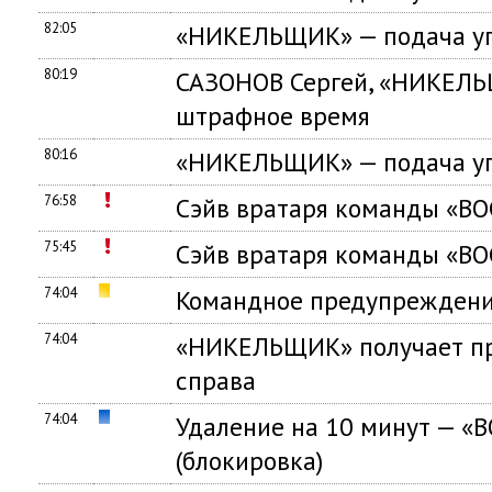
82:05
«НИКЕЛЬЩИК» — подача уг
80:19
САЗОНОВ Сергей, «НИКЕЛЬ
штрафное время
80:16
«НИКЕЛЬЩИК» — подача уг
76:58
Сэйв вратаря команды «В
75:45
Сэйв вратаря команды «В
74:04
Командное предупреждени
74:04
«НИКЕЛЬЩИК» получает пр
справа
74:04
Удаление на 10 минут — «
(блокировка)