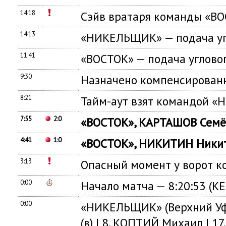
14:18
Сэйв вратаря команды «В
14:13
«НИКЕЛЬЩИК» — подача уг
11:41
«ВОСТОК» — подача углово
9:30
Назначено компенсированн
8:21
Тайм-аут взят командой 
7:55
2:0
«ВОСТОК», КАРТАШОВ Семён
4:41
1:0
«ВОСТОК», НИКИТИН Никита
3:13
Опасный момент у ворот
0:00
Начало матча — 8:20:53 (К
0:00
«НИКЕЛЬЩИК» (Верхний Уфа
(в) | 8. КОПТИЙ Михаил | 17