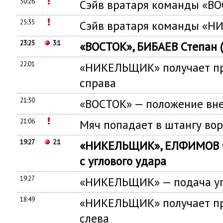
30:26
Сэйв вратаря команды «В
25:35
Сэйв вратаря команды «
23:25
3:1
«ВОСТОК», БИБАЕВ Степан 
22:01
«НИКЕЛЬЩИК» получает пр
справа
21:30
«ВОСТОК» — положение вне
21:06
Мяч попадает в штангу во
19:27
2:1
«НИКЕЛЬЩИК», ЕЛФИМОВ С
с углового удара
19:27
«НИКЕЛЬЩИК» — подача уг
18:49
«НИКЕЛЬЩИК» получает пр
слева