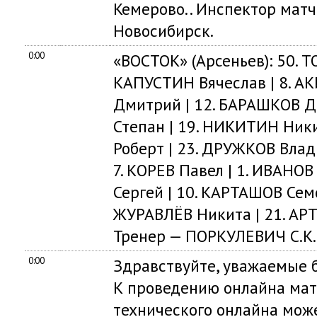
Кемерово.. Инспектор мат
Новосибирск.
0:00
«ВОСТОК» (Арсеньев): 50. ТО
КАПУСТИН Вячеслав | 8. АК
Дмитрий | 12. БАРАШКОВ Дм
Степан | 19. НИКИТИН Ник
Роберт | 23. ДРУЖКОВ Влад
7. КОРЕВ Павел | 1. ИВАНОВ
Сергей | 10. КАРТАШОВ Семё
ЖУРАВЛЁВ Никита | 21. А
Тренер — ПОРКУЛЕВИЧ С.К.
0:00
Здравствуйте, уважаемые б
К проведению онлайна мат
технического онлайна мож