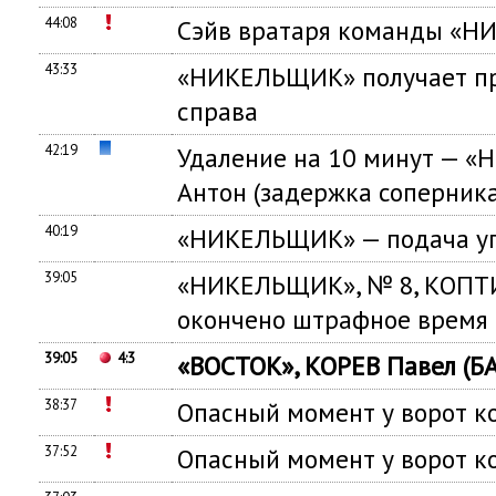
44:08
Сэйв вратаря команды «
43:33
«НИКЕЛЬЩИК» получает пр
справа
42:19
Удаление на 10 минут —
Антон (задержка соперника
40:19
«НИКЕЛЬЩИК» — подача уг
39:05
«НИКЕЛЬЩИК», № 8, КОПТ
окончено штрафное время
39:05
4:3
«ВОСТОК», КОРЕВ Павел (Б
38:37
Опасный момент у ворот
37:52
Опасный момент у ворот