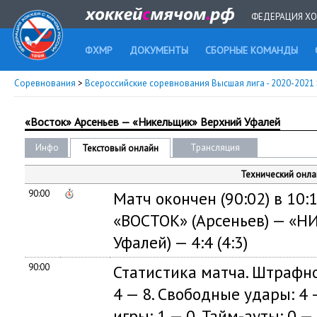
ФЕДЕРАЦИЯ ХО
ФХМР
ДОКУМЕНТЫ
СБОРНЫЕ КОМАНДЫ
Соревнования
>
Всероссийские соревнования Высшая лига - 2020-2021
«Восток» Арсеньев — «Никельщик» Верхний Уфалей
Инфо
Трансляция
Текстовый онлайн
Технический онла
90:00
Матч окончен (90:02) в 10:1
«ВОСТОК» (Арсеньев) — «
Уфалей) — 4:4 (4:3)
90:00
Статистика матча. Штрафно
4 — 8. Свободные удары: 4 —
игры: 1 — 0. Тайм-ауты: 0 — 