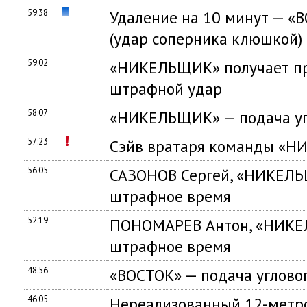
59:38
Удаление на 10 минут — «
(удар соперника клюшкой)
59:02
«НИКЕЛЬЩИК» получает пр
штрафной удар
58:07
«НИКЕЛЬЩИК» — подача уг
57:23
Сэйв вратаря команды «
56:05
САЗОНОВ Сергей, «НИКЕЛЬ
штрафное время
52:19
ПОНОМАРЕВ Антон, «НИКЕ
штрафное время
48:56
«ВОСТОК» — подача углово
46:05
Нереализованный 12-метр