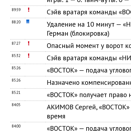
89:59
Сэйв вратаря команды «В
88:20
Удаление на 10 минут — 
Герман (блокировка)
87:27
Опасный момент у ворот
85:32
Сэйв вратаря команды «
85:26
«ВОСТОК» — подача углово
85:26
Назначено компенсированн
85:21
«ВОСТОК» получает право 
84:05
АКИМОВ Сергей, «ВОСТОК»
время
84:00
«ВОСТОК» — подача углово