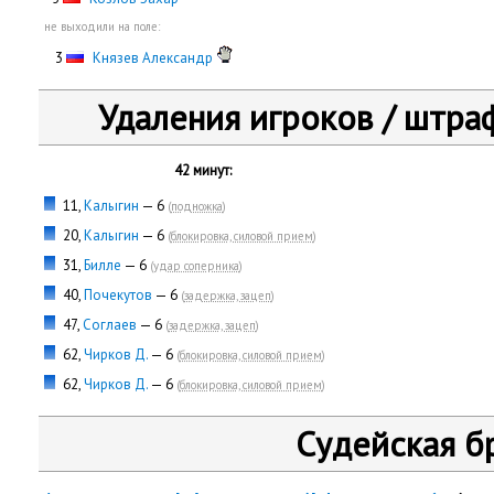
не выходили на поле:
0
3
Князев Александр
Удаления игроков / штра
42 минут:
11,
Калыгин
— 6
(
подножка
)
20,
Калыгин
— 6
(
блокировка, силовой прием
)
31,
Билле
— 6
(
удар соперника
)
40,
Почекутов
— 6
(
задержка, зацеп
)
47,
Соглаев
— 6
(
задержка, зацеп
)
62,
Чирков Д.
— 6
(
блокировка, силовой прием
)
62,
Чирков Д.
— 6
(
блокировка, силовой прием
)
Судейская б