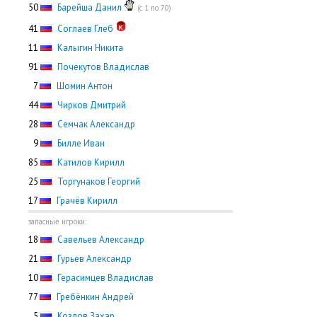
50
Барейша Данил
(с 1 по 70)
41
Соглаев Глеб
11
Калыгин Никита
91
Почекутов Владислав
0
7
Шомин Антон
44
Чирков Дмитрий
28
Семчак Александр
0
9
Билле Иван
85
Катилов Кирилл
25
Торгунаков Георгий
17
Грачёв Кирилл
запасные игроки:
18
Савельев Александр
21
Гурьев Александр
10
Герасимцев Владислав
77
Гребёнкин Андрей
0
5
Козлов Захар