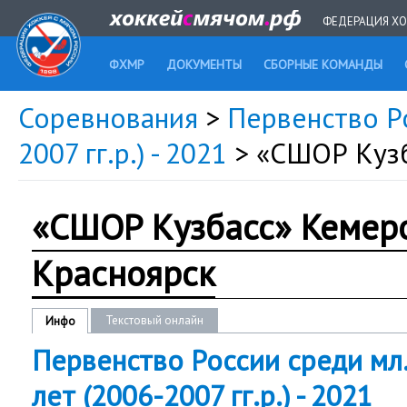
ФЕДЕРАЦИЯ ХО
ФХМР
ДОКУМЕНТЫ
СБОРНЫЕ КОМАНДЫ
Соревнования
>
Первенство Р
2007 гг.р.) - 2021
> «СШОР Кузб
«СШОР Кузбасс» Кемер
Красноярск
Текстовый онлайн
Инфо
Первенство России среди мл
лет (2006-2007 гг.р.) - 2021