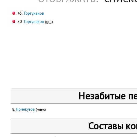
45,
Торгунаков
70,
Торгунаков
(
пен.
)
Незабитые п
8,
Почекутов
(мимо)
Составы к