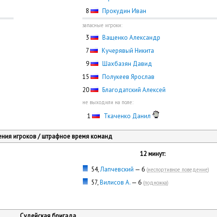
0
8
Прокудин Иван
запасные игроки:
0
3
Ващенко Александр
0
7
Кучерявый Никита
0
9
Шахбазян Давид
15
Полукеев Ярослав
20
Благодатский Алексей
не выходили на поле:
0
1
Ткаченко Данил
ния игроков / штрафное время команд
12 минут:
54,
Лапчевский
— 6
(
неспортивное поведение
)
57,
Вилисов А.
— 6
(
подножка
)
Судейская бригада