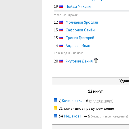
19
Пойда Михаил
запасные игроки:
12
Молчанов Ярослав
13
Сафронов Семён
15
Троцик Григорий
0
3
Андреев Иван
не выходили на поле:
20
Якутович Данил
Удале
12 минут:
7,
Кочетков К.
— 6
(
задержка, зацеп
)
21, командное предупреждение
54,
Иншаков Н.
— 6
(
неспортивное поведение
)