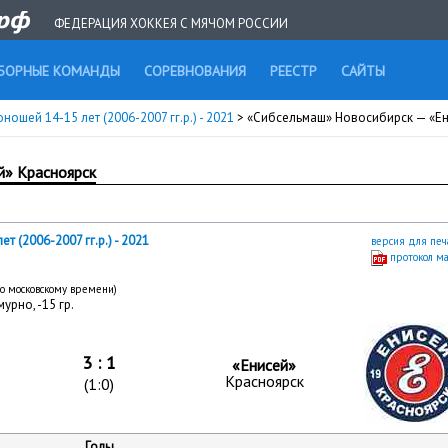
ФЕДЕРАЦИЯ ХОККЕЯ С МЯЧОМ РОССИИ
БОРНЫЕ КОМАНДЫ
СОРЕВНОВАНИЯ
РЕЕСТР
САЙТЫ
ношей 14-15 лет (2006-2007 гг.р.) - 2021
> «Сибсельмаш» Новосибирск — «Е
й» Красноярск
 (2006-2007 гг.р.) - 2021
версия для печ
протокол м
по московскому времени)
урно, -15 гр.
3 : 1
«Енисей»
Красноярск
(1:0)
Голы