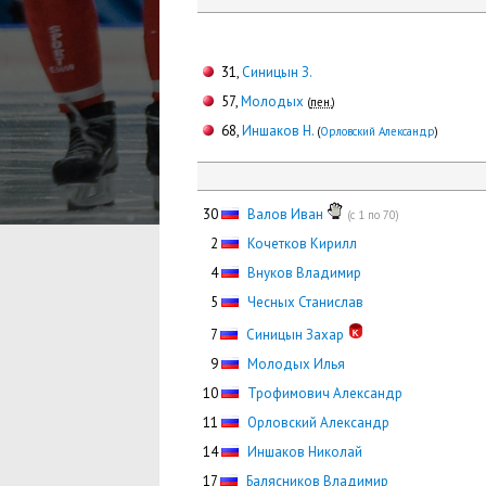
31,
Синицын З.
57,
Молодых
(
пен.
)
68,
Иншаков Н.
(
Орловский Александр
)
30
Валов Иван
(с 1 по 70)
0
2
Кочетков Кирилл
0
4
Внуков Владимир
0
5
Чесных Станислав
0
7
Синицын Захар
0
9
Молодых Илья
10
Трофимович Александр
11
Орловский Александр
14
Иншаков Николай
17
Балясников Владимир