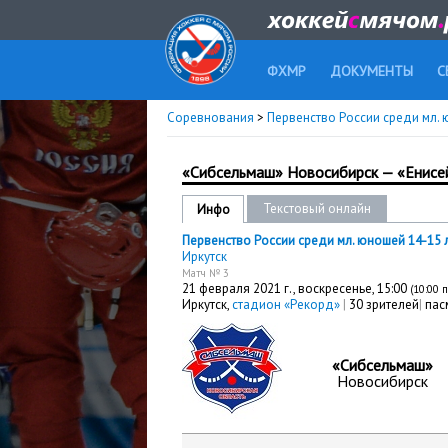
ФХМР
ДОКУМЕНТЫ
С
Соревнования
>
Первенство России среди мл. ю
«Сибсельмаш» Новосибирск — «Енисе
Текстовый онлайн
Инфо
Первенство России среди мл. юношей 14-15 лет
Иркутск
Матч № 3
21 февраля 2021 г.,
воскресенье
, 15:00
(10:00 
Иркутск,
стадион «Рекорд»
|
30 зрителей
|
пасм
«Сибсельмаш»
Новосибирск