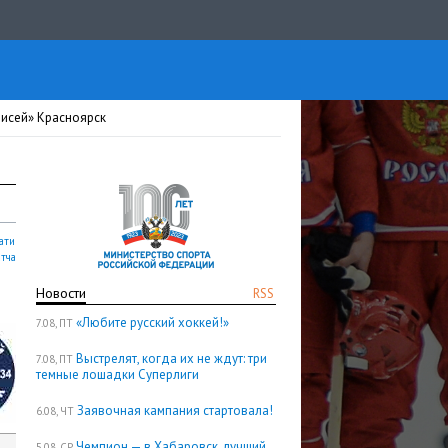
нисей» Красноярск
ати
атча
Новости
RSS
«Любите русский хоккей!»
7.08, ПТ
Выстрелят, когда их не ждут: три
7.08, ПТ
темные лошадки Суперлиги
Заявочная кампания стартовала!
6.08, ЧТ
Чемпион — в Хабаровск, лучший
5.08, СР