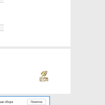
лью сбора
Понятно