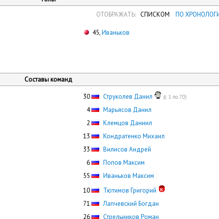
ОТОБРАЖАТЬ:
СПИСКОМ
ПО ХРОНОЛОГ
45,
Иваньков
Составы команд
30
Струколев Данил
(с 1 по 70)
0
4
Марьясов Данил
0
2
Клемцов Даниил
13
Кондратенко Михаил
33
Вилисов Андрей
0
6
Попов Максим
55
Иваньков Максим
10
Тютимов Григорий
71
Лапчевский Богдан
26
Стрельников Роман