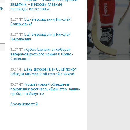
защитник — в Москву: главные
ИИ
переходы межсезонья
С днём рождения, Николай
31.07, ПТ
Валерьевич!
С днём рождения, Николай
31.07, ПТ
Николаевич!
«Кубок Сахалина» соберёт
31.07, ПТ
ветеранов русского хоккея в Южно-
Сахалинске
День Дружбы: Как СССР помог
30.07, ЧТ
объединить мировой хоккей с мячом
Русский хоккей объединит
30.07, ЧТ
поколения: фестиваль «Единство нации»
пройдёт в Иркутске
Архив новостей