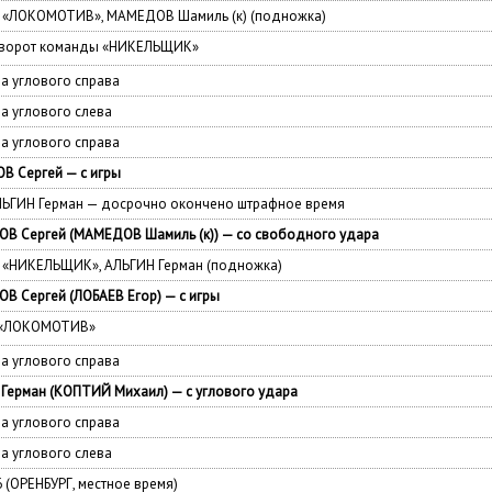
 — «ЛОКОМОТИВ», МАМЕДОВ Шамиль (к) (подножка)
у ворот команды «НИКЕЛЬЩИК»
 углового справа
 углового слева
 углового справа
 Сергей — с игры
ЛЬГИН Герман — досрочно окончено штрафное время
 Сергей (МАМЕДОВ Шамиль (к)) — со свободного удара
— «НИКЕЛЬЩИК», АЛЬГИН Герман (подножка)
 Сергей (ЛОБАЕВ Егор) — с игры
ы «ЛОКОМОТИВ»
 углового справа
Герман (КОПТИЙ Михаил) — с углового удара
 углового справа
 углового слева
6 (ОРЕНБУРГ, местное время)