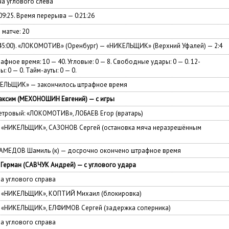
 углового слева
09:25. Время перерыва — 0:21:26
 матче: 20
(45:00). «ЛОКОМОТИВ» (Оренбург) — «НИКЕЛЬЩИК» (Верхний Уфалей) — 2:4
афное время: 10 — 40. Угловые: 0 — 8. Свободные удары: 0 — 0. 12-
ы: 0 — 0. Тайм-ауты: 0 — 0.
ЕЛЬЩИК» — закончилось штрафное время
ксим (МЕХОНОШИН Евгений) — с игры
тровый: «ЛОКОМОТИВ», ЛОБАЕВ Егор (вратарь)
— «НИКЕЛЬЩИК», САЗОНОВ Сергей (остановка мяча неразрешённым
АМЕДОВ Шамиль (к) — досрочно окончено штрафное время
ерман (САВЧУК Андрей) — с углового удара
 углового справа
 — «НИКЕЛЬЩИК», КОПТИЙ Михаил (блокировка)
— «НИКЕЛЬЩИК», ЕЛФИМОВ Сергей (задержка соперника)
 углового справа