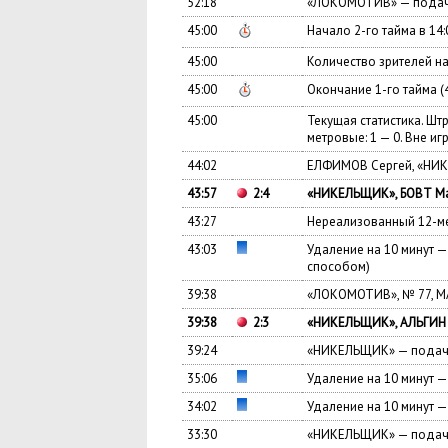
52:18
«ЛОКОМОТИВ» — подача
45:00
Начало 2-го тайма в 14:
45:00
Количество зрителей на
45:00
Окончание 1-го тайма 
45:00
Текущая статистика. Штр
метровые: 1 — 0. Вне игр
44:02
ЕЛФИМОВ Сергей, «НИК
43:57
2:4
«НИКЕЛЬЩИК», БОВТ Ма
43:27
Нереализованный 12-ме
43:03
Удаление на 10 минут 
способом)
39:38
«ЛОКОМОТИВ», № 77, М
39:38
2:3
«НИКЕЛЬЩИК», АЛЬГИН Г
39:24
«НИКЕЛЬЩИК» — подача
35:06
Удаление на 10 минут
34:02
Удаление на 10 минут 
33:30
«НИКЕЛЬЩИК» — подача