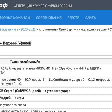
ФЕДЕРАЦИЯ ХОККЕЯ С МЯЧОМ РОССИИ
БОРНЫЕ КОМАНДЫ
СОРЕВНОВАНИЯ
РЕЕСТР
САЙТЫ
Высшая лига - 2020-2021
> «Локомотив» Оренбург — «Никельщик» Верхний 
» Верхний Уфалей
Технический онлайн
 14:54:24. Результат матча «ЛОКОМОТИВ» (Оренбург) — «НИКЕЛЬЩИК»
2:4)
ное время: 40 — 50. Угловые: 3 — 11. Свободные удары: 0 — 0. 12-метровые:
айм-ауты: 0 — 0.
 Сергей (САВЧУК Андрей) — с углового удара
ндрей — с игры
 углового слева
 — «ЛОКОМОТИВ», КОЧАРЯН Армен (подножка)