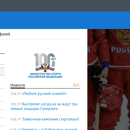
Уфалей
Новости
RSS
«Любите русский хоккей!»
7.08, ПТ
Выстрелят, когда их не ждут: три
7.08, ПТ
темные лошадки Суперлиги
Заявочная кампания стартовала!
6.08, ЧТ
Чемпион — в Хабаровск, лучший
5.08, СР