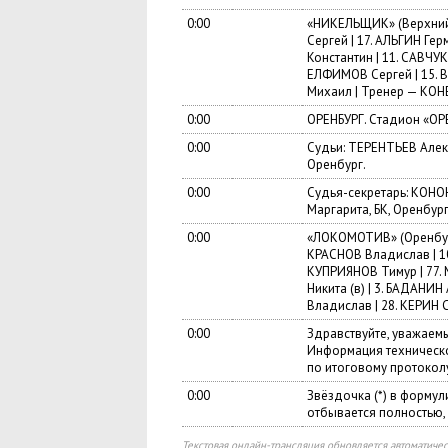
0:00
«НИКЕЛЬЩИК» (Верхний У
Сергей | 17. АЛЬГИН Ге
Константин | 11. САВЧУ
ЕЛФИМОВ Сергей | 15. 
Михаил | Тренер — КОН
0:00
ОРЕНБУРГ. Cтадион «ОРЕ
0:00
Судьи: ТЕРЕНТЬЕВ Алек
Оренбург.
0:00
Судья-секретарь: КОНОН
Маргарита, БК, Оренбург.
0:00
«ЛОКОМОТИВ» (Оренбург)
КРАСНОВ Владислав | 10
КУПРИЯНОВ Тимур | 77. 
Никита (в) | 3. БАДАНИ
Владислав | 28. КЕРИН
0:00
Здравствуйте, уважаем
Информация техническо
по итоговому протоколу
0:00
Звёздочка (*) в формул
отбывается полностью,
Текстовая онлайн-трансляция обновляется автоматичес