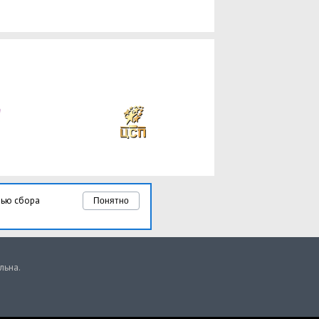
лью сбора
Понятно
льна.