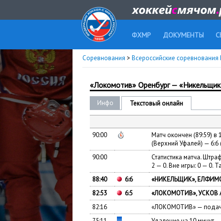
ФХМР
ДОКУМЕНТЫ
С
Соревнования
>
Всероссийские соревнования 
«Локомотив» Оренбург — «Никельщик
Инфо
Текстовый онлайн
90:00
Матч окончен (89:59) в
(Верхний Уфалей) — 6:6 (
90:00
Статистика матча. Штраф
2 — 0. Вне игры: 0 — 0. Т
88:40
6:6
«НИКЕЛЬЩИК», ЕЛФИМОВ
82:53
6:5
«ЛОКОМОТИВ», УСКОВ А
82:16
«ЛОКОМОТИВ» — подача
75:11
Удаление на 10 минут