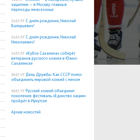
защитник — в Москву: главные
переходы межсезонья
С днём рождения, Николай
31.07, ПТ
Валерьевич!
С днём рождения, Николай
31.07, ПТ
Николаевич!
«Кубок Сахалина» соберёт
31.07, ПТ
ветеранов русского хоккея в Южно-
Сахалинске
День Дружбы: Как СССР помог
30.07, ЧТ
объединить мировой хоккей с мячом
Русский хоккей объединит
30.07, ЧТ
поколения: фестиваль «Единство нации»
пройдёт в Иркутске
Архив новостей