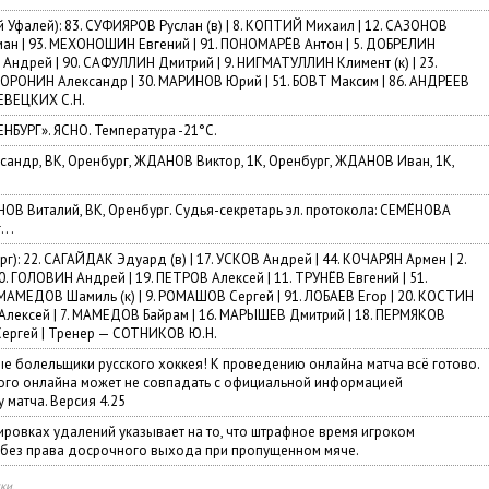
фалей): 83. СУФИЯРОВ Руслан (в) | 8. КОПТИЙ Михаил | 12. САЗОНОВ
рман | 93. МЕХОНОШИН Евгений | 91. ПОНОМАРЁВ Антон | 5. ДОБРЕЛИН
К Андрей | 90. САФУЛЛИН Дмитрий | 9. НИГМАТУЛЛИН Климент (к) | 23.
ВОРОНИН Александр | 30. МАРИНОВ Юрий | 51. БОВТ Максим | 86. АНДРЕЕВ
ЕВЕЦКИХ С.Н.
НБУРГ». ЯСНО. Температура -21°C.
сандр, ВК, Оренбург, ЖДАНОВ Виктор, 1К, Оренбург, ЖДАНОВ Иван, 1К,
ОВ Виталий, ВК, Оренбург. Судья-секретарь эл. протокола: СЕМЁНОВА
. .
: 22. САГАЙДАК Эдуард (в) | 17. УСКОВ Андрей | 44. КОЧАРЯН Армен | 2.
. ГОЛОВИН Андрей | 19. ПЕТРОВ Алексей | 11. ТРУНЁВ Евгений | 51.
МАМЕДОВ Шамиль (к) | 9. РОМАШОВ Сергей | 91. ЛОБАЕВ Егор | 20. КОСТИН
Н Алексей | 7. МАМЕДОВ Байрам | 16. МАРЫШЕВ Дмитрий | 18. ПЕРМЯКОВ
 Сергей | Тренер — СОТНИКОВ Ю.Н.
ые болельщики русского хоккея! К проведению онлайна матча всё готово.
го онлайна может не совпадать с официальной информацией
 матча. Версия 4.25
ировках удалений указывает на то, что штрафное время игроком
 без права досрочного выхода при пропущенном мяче.
ки.