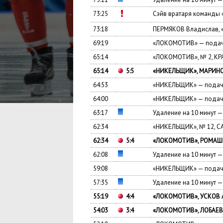
73:25
Сэйв вратаря команд
73:18
ПЕРМЯКОВ Владислав, 
69:19
«ЛОКОМОТИВ» — подача
65:14
«ЛОКОМОТИВ», № 2, КР
65:14
5:5
«НИКЕЛЬЩИК», МАРИНОВ
64:53
«НИКЕЛЬЩИК» — подача
64:00
«НИКЕЛЬЩИК» — подача
63:17
Удаление на 10 минут
62:34
«НИКЕЛЬЩИК», № 12, С
62:34
5:4
«ЛОКОМОТИВ», РОМАШОВ
62:08
Удаление на 10 минут 
59:08
«НИКЕЛЬЩИК» — подача
57:35
Удаление на 10 минут 
55:19
4:4
«ЛОКОМОТИВ», УСКОВ А
54:03
3:4
«ЛОКОМОТИВ», ЛОБАЕВ 