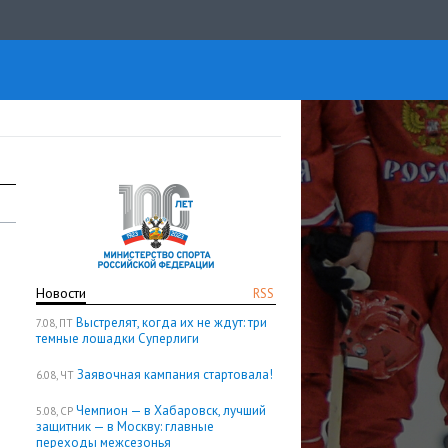
Новости
RSS
Выстрелят, когда их не ждут: три
7.08, ПТ
темные лошадки Суперлиги
Заявочная кампания стартовала!
6.08, ЧТ
Чемпион — в Хабаровск, лучший
5.08, СР
защитник — в Москву: главные
переходы межсезонья