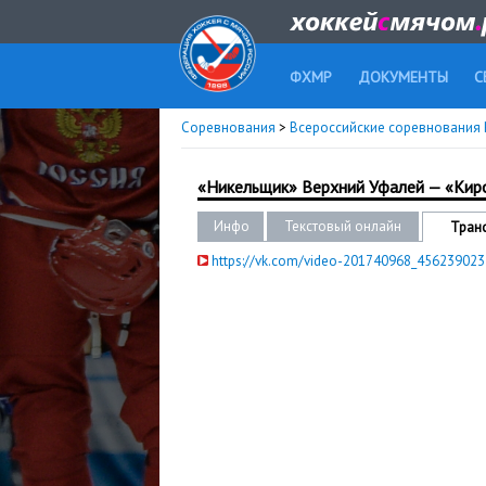
ФХМР
ДОКУМЕНТЫ
С
Соревнования
>
Всероссийские соревнования 
«Никельщик» Верхний Уфалей — «Кир
Инфо
Текстовый онлайн
Тран
https://vk.com/video-201740968_456239023