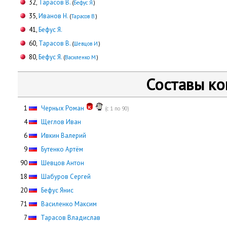
32,
Тарасов В.
(
Бефус Я.
)
35,
Иванов Н.
(
Тарасов В.
)
41,
Бефус Я.
60,
Тарасов В.
(
Шевцов И.
)
80,
Бефус Я.
(
Василенко М.
)
Составы к
0
1
Черных Роман
(с 1 по 90)
0
4
Щеглов Иван
0
6
Ивкин Валерий
0
9
Бутенко Артём
90
Шевцов Антон
18
Шабуров Сергей
20
Бефус Янис
71
Василенко Максим
0
7
Тарасов Владислав