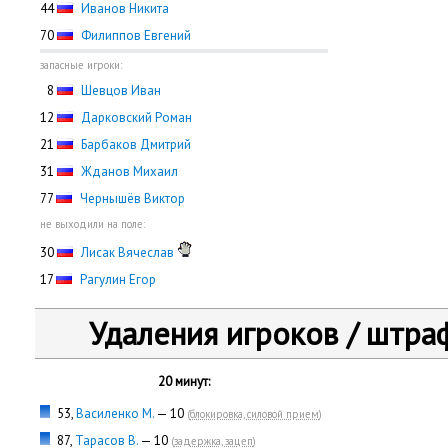
44
Иванов Никита
70
Филиппов Евгений
запасные игроки:
0
8
Шевцов Иван
12
Дарковский Роман
21
Барбаков Дмитрий
31
Жданов Михаил
77
Чернышёв Виктор
не выходили на поле:
30
Лисак Вячеслав
17
Рагулин Егор
Удаления игроков / штра
20 минут:
53,
Василенко М.
— 10
(
блокировка, силовой прием
)
87,
Тарасов В.
— 10
(
задержка, зацеп
)