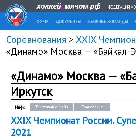
ФЕДЕРАЦИЯ ХО
ФХМР
ДОКУМЕНТЫ
СБОРНЫЕ КОМАНДЫ
Соревнования
>
XXIX Чемпиона
«Динамо» Москва — «Байкал-Э
«Динамо» Москва — «Б
Иркутск
Текстовый онлайн
Трансляция
Инфо
XXIX Чемпионат России. Супе
2021