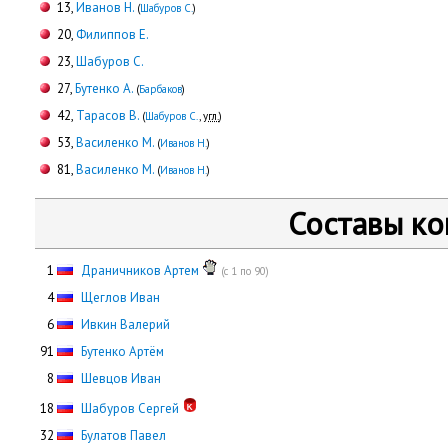
13,
Иванов Н.
(
Шабуров С.
)
20,
Филиппов Е.
23,
Шабуров С.
27,
Бутенко А.
(
Барбаков
)
42,
Тарасов В.
(
Шабуров С.
,
угл.
)
53,
Василенко М.
(
Иванов Н.
)
81,
Василенко М.
(
Иванов Н.
)
Составы к
0
1
Драничников Артем
(с 1 по 90)
0
4
Щеглов Иван
0
6
Ивкин Валерий
91
Бутенко Артём
0
8
Шевцов Иван
18
Шабуров Сергей
32
Булатов Павел