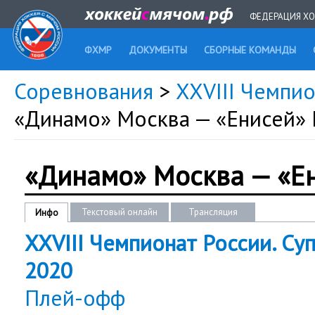
ФЕДЕРАЦИЯ ХО
ФХМР
ДОКУМЕНТЫ
СБОРНЫЕ КОМАНДЫ
Соревнования
>
XXVIII Чемпио
«Динамо» Москва — «Енисей» 
«Динамо» Москва — «Е
Текстовый онлайн
Трансляция
Инфо
XXVIII Чемпионат России. Суп
2020
Плей-офф