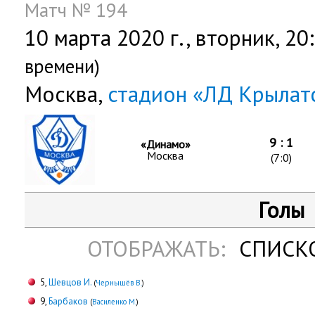
Матч № 194
10 марта 2020 г.,
вторник
, 20
времени)
Москва,
стадион «ЛД Крылат
9 : 1
«Динамо»
Москва
(7:0)
Голы
ОТОБРАЖАТЬ:
СПИСК
5,
Шевцов И.
(
Чернышёв В.
)
9,
Барбаков
(
Василенко М.
)