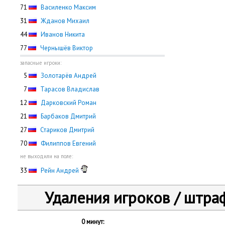
71
Василенко Максим
31
Жданов Михаил
44
Иванов Никита
77
Чернышёв Виктор
запасные игроки:
0
5
Золотарёв Андрей
0
7
Тарасов Владислав
12
Дарковский Роман
21
Барбаков Дмитрий
27
Стариков Дмитрий
70
Филиппов Евгений
не выходили на поле:
33
Рейн Андрей
Удаления игроков / штра
0 минут: