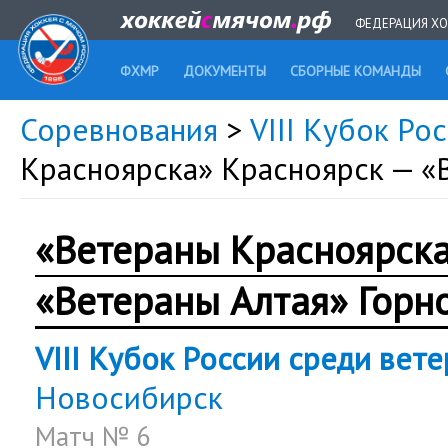
ФЕДЕРАЦИЯ ХО
ФХМР
ДОКУМЕНТЫ
СБОРНЫЕ КОМАНДЫ
Соревнования
>
VIII Кубок Ро
Красноярска» Красноярск — «
«Ветераны Красноярска
«Ветераны Алтая» Горн
VIII Кубок России среди вете
Новосибирск
Матч № 6