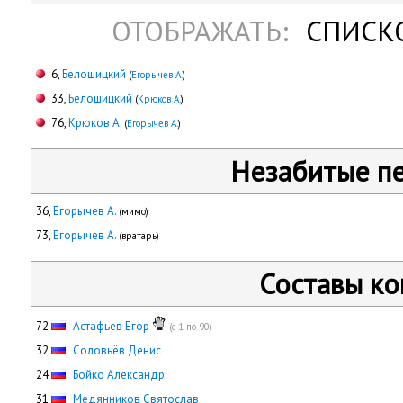
ОТОБРАЖАТЬ:
СПИСК
6,
Белошицкий
(
Егорычев А.
)
33,
Белошицкий
(
Крюков А.
)
76,
Крюков А.
(
Егорычев А.
)
Незабитые п
36,
Егорычев А.
(мимо)
73,
Егорычев А.
(вратарь)
Составы к
72
Астафьев Егор
(с 1 по 90)
32
Соловьёв Денис
24
Бойко Александр
31
Медянников Святослав