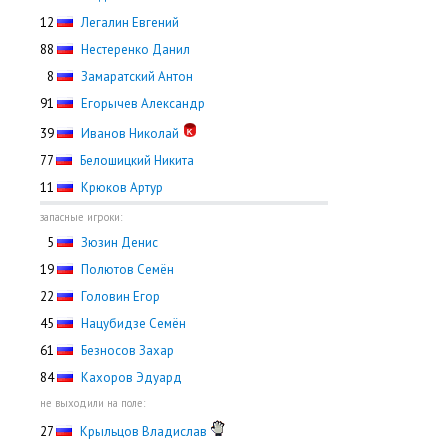
12
Легалин Евгений
88
Нестеренко Данил
0
8
Замаратский Антон
91
Егорычев Александр
39
Иванов Николай
77
Белошицкий Никита
11
Крюков Артур
запасные игроки:
0
5
Зюзин Денис
19
Полютов Семён
22
Головин Егор
45
Нацубидзе Семён
61
Безносов Захар
84
Кахоров Эдуард
не выходили на поле:
27
Крыльцов Владислав