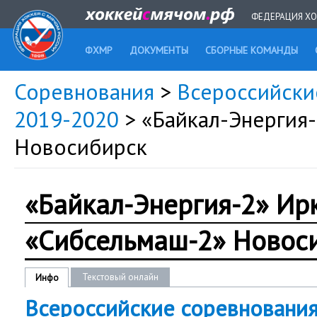
ФЕДЕРАЦИЯ ХО
ФХМР
ДОКУМЕНТЫ
СБОРНЫЕ КОМАНДЫ
Соревнования
>
Всероссийски
2019-2020
> «Байкал-Энергия
Новосибирск
«Байкал-Энергия-2» Ир
«Сибсельмаш-2» Новос
Текстовый онлайн
Инфо
Всероссийские соревновани