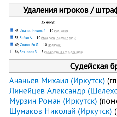
Удаления игроков / штра
35 минут:
45,
Иванов Николай
— 10
(
подножка
)
58,
Бойко А.
— 10
(
блокировка, силовой прием
)
69,
Соловьёв Д.
— 10
(
подножка
)
86,
Безносов З.
— 5
(
блокировка или откидка мяча
)
Судейская б
Ананьев Михаил (Иркутск)
(гл
Линейцев Александр (Шелехо
Мурзин Роман (Иркутск)
(пом
Шумаков Николай (Иркутск)
(