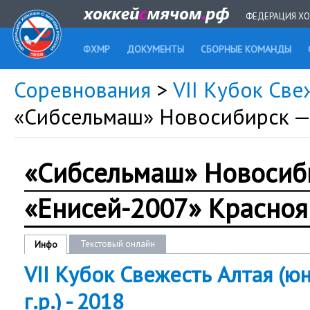
ФЕДЕРАЦИЯ ХО
ФХМР
ДОКУМЕНТЫ
СБОРНЫЕ КОМАНДЫ
Соревнования
>
VII Кубок Све
«Сибсельмаш» Новосибирск —
«Сибсельмаш» Новосиб
«Енисей-2007» Красноя
Текстовый онлайн
Инфо
VII Кубок Свежесть Алтая (ю
г.р.) - 2018