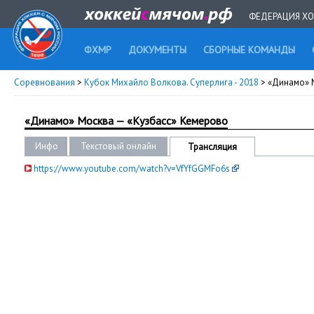
ФЕДЕРАЦИЯ ХО
ФХМР
ДОКУМЕНТЫ
СБОРНЫЕ КОМАНДЫ
Соревнования
>
Кубок Михайло Волкова. Суперлига - 2018
> «Динамо» 
«Динамо» Москва — «Кузбасс» Кемерово
Инфо
Текстовый онлайн
Трансляция
https://www.youtube.com/watch?v=VfYfGGMFo6s