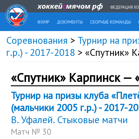
ФЕДЕРАЦИЯ ХО
ФХМР
ДОКУМЕНТЫ
СБОРНЫЕ КОМАНДЫ
Соревнования
>
Турнир на при
г.р.) - 2017-2018
> «Спутник» 
«Спутник» Карпинск — 
Турнир на призы клуба «Плет
(мальчики 2005 г.р.) - 2017-2
В. Уфалей. Стыковые матчи
Матч № 30