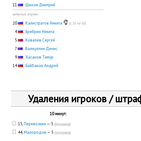
11
Шихов Дмитрий
запасные игроки:
20
Калистратов Никита
(с 26 по 50)
0
4
Брябрин Никита
0
5
Ковалёв Сергей
0
7
Валиуллин Денис
0
9
Хасанов Тимур
14
Байбаков Андрей
Удаления игроков / штра
10 минут:
15,
Перевозкин
— 5
(
подножка
)
44,
Малородов
— 5
(
подножка
)