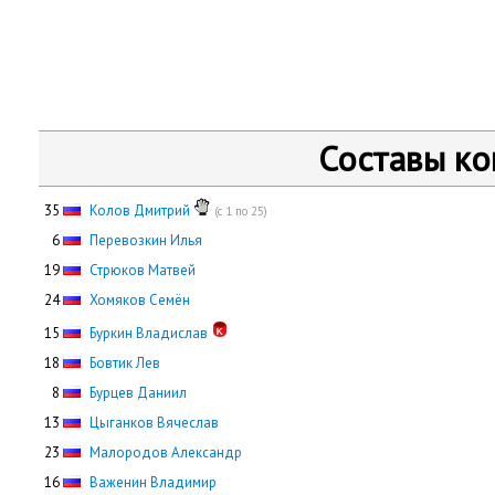
Составы к
35
Колов Дмитрий
(с 1 по 25)
0
6
Перевозкин Илья
19
Стрюков Матвей
24
Хомяков Семён
15
Буркин Владислав
18
Бовтик Лев
0
8
Бурцев Даниил
13
Цыганков Вячеслав
23
Малородов Александр
16
Важенин Владимир