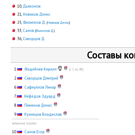
10,
Дьяконов
21,
Новиков Денис
25,
Филиппов Д.
(
Новиков Денис
)
33,
Салов
(
Филиппов Д.
)
36,
Скворцов Д.
Составы к
0
1
Фадейчев Кирилл
(с 1 по 40)
0
2
Скворцов Дмитрий
0
6
Сафиуллов Линар
0
7
Нефёдов Эдуард
0
8
Пименов Денис
0
9
Кузнецов Владислав
запасные игроки:
10
Салов Егор