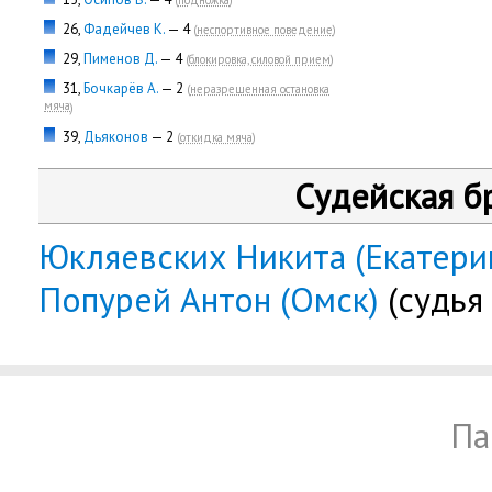
(
подножка
)
26,
Фадейчев К.
— 4
(
неспортивное поведение
)
29,
Пименов Д.
— 4
(
блокировка, силовой прием
)
31,
Бочкарёв А.
— 2
(
неразрешенная остановка
мяча
)
39,
Дьяконов
— 2
(
откидка мяча
)
Судейская б
Юкляевских Никита (Екатери
Попурей Антон (Омск)
(судья 
Па