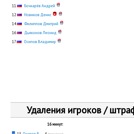
11
Бочкарёв Андрей
12
Новиков Денис
14
Филиппов Дмитрий
16
Дьяконов Леонид
17
Осипов Владимир
Удаления игроков / штра
16 минут:
15,
Осипов В.
— 4