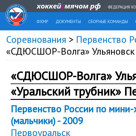
ФЕДЕРАЦИЯ ХО
ФХМР
ДОКУМЕНТЫ
СБОРНЫЕ КОМАНДЫ
Соревнования
>
Первенство Р
«СДЮCШОР-Волга» Ульяновск 
«СДЮCШОР-Волга» Уль
«Уральский трубник» П
Первенство России по мини-
(мальчики) - 2009
Первоуральск