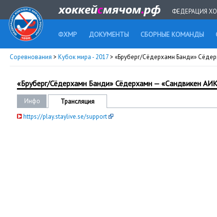
ФЕДЕРАЦИЯ ХО
ФХМР
ДОКУМЕНТЫ
СБОРНЫЕ КОМАНДЫ
Соревнования
>
Кубок мира - 2017
> «Бруберг/Сёдерхамн Банди» Сёде
«Бруберг/Сёдерхамн Банди» Сёдерхамн — «Сандвикен АИК
Инфо
Трансляция
https://play.staylive.se/support