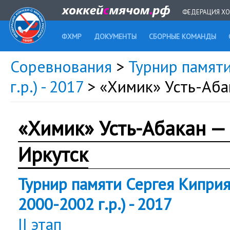
ФЕДЕРАЦИЯ ХО
ФХМР
ДОКУМЕНТЫ
СБОРНЫЕ КОМАНДЫ
Соревнования
>
Турнир памят
г.р.) - 2017
> «Химик» Усть-Аб
«Химик» Усть-Абакан —
Иркутск
Турнир памяти Сергея Кипри
2000-2002 г.р.) - 2017
II этап