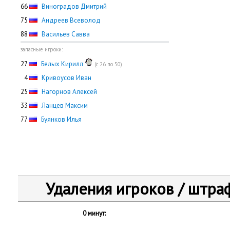
66
Виноградов Дмитрий
75
Андреев Всеволод
88
Васильев Савва
запасные игроки:
27
Белых Кирилл
(с 26 по 50)
0
4
Кривоусов Иван
25
Нагорнов Алексей
33
Ланцев Максим
77
Буянков Илья
Удаления игроков / штра
0 минут: