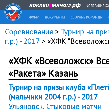
ФЕДЕРАЦИЯ ХО
ФХМР
ДОКУМЕНТЫ
СБОРНЫЕ КОМАНДЫ
Соревнования
>
Турнир на при
г.р.) - 2017
> «ХФК "Всеволожс
«ХФК «Всеволожск» Вс
«Ракета» Казань
Турнир на призы клуба «Плет
(мальчики 2004 г.р.) - 2017
Ульяновск. Стыковые матчи