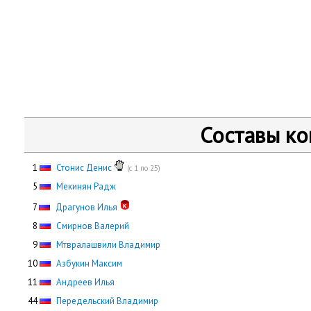
Составы к
0
1
Стонис Денис
(с 1 по 25)
0
5
Мекинян Радж
0
7
Драгунов Илья
0
8
Смирнов Валерий
0
9
Мтвралашвили Владимир
10
Азбукин Максим
11
Андреев Илья
44
Передельский Владимир