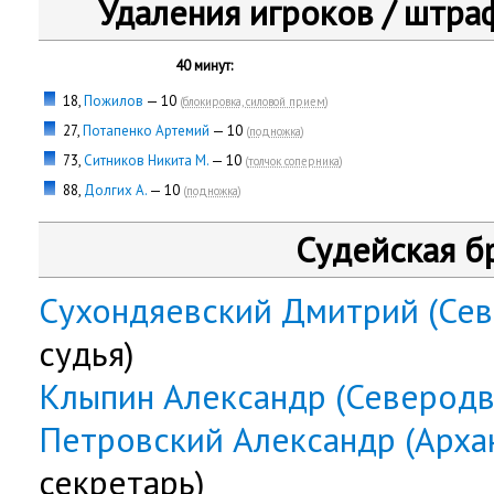
Удаления игроков / штра
40 минут:
18,
Пожилов
— 10
(
блокировка, силовой прием
)
27,
Потапенко Артемий
— 10
(
подножка
)
73,
Ситников Никита М.
— 10
(
толчок соперника
)
88,
Долгих А.
— 10
(
подножка
)
Судейская б
Сухондяевский Дмитрий (Сев
судья)
Клыпин Александр (Северодв
Петровский Александр (Архан
секретарь)