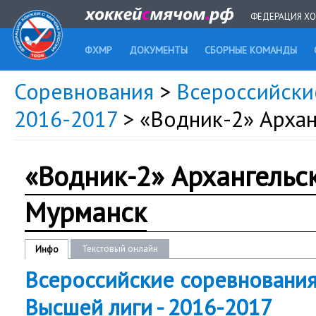
ФЕДЕРАЦИЯ ХО
ФХМР
ДОКУМЕНТЫ
СБОРНЫЕ КОМАНДЫ
Соревнования
>
Всероссийски
2016-2017
> «Водник-2» Арха
«Водник-2» Архангельс
Мурманск
Текстовый онлайн
Инфо
Всероссийские соревновани
Высшей лиги - 2016-2017