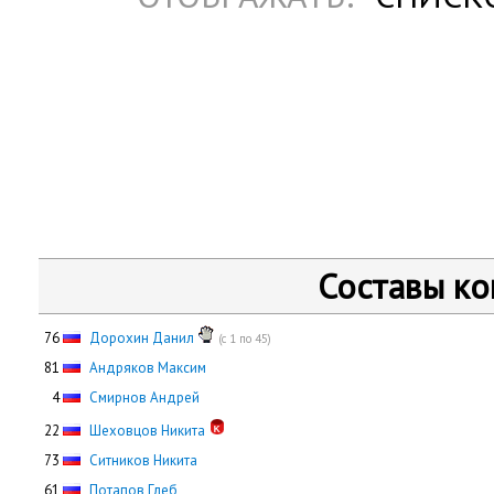
Составы к
76
Дорохин Данил
(с 1 по 45)
81
Андряков Максим
0
4
Смирнов Андрей
22
Шеховцов Никита
73
Ситников Никита
61
Потапов Глеб