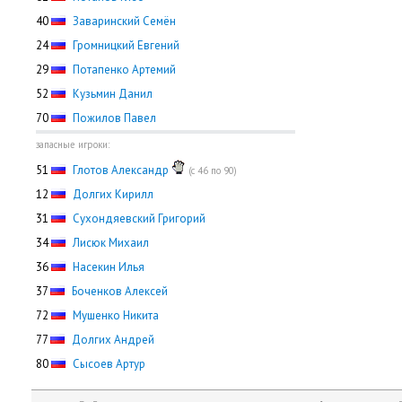
40
Заваринский Семён
24
Громницкий Евгений
29
Потапенко Артемий
52
Кузьмин Данил
70
Пожилов Павел
запасные игроки:
51
Глотов Александр
(с 46 по 90)
12
Долгих Кирилл
31
Сухондяевский Григорий
34
Лисюк Михаил
36
Насекин Илья
37
Боченков Алексей
72
Мушенко Никита
77
Долгих Андрей
80
Сысоев Артур