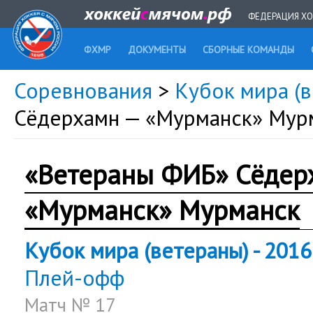
ФЕДЕРАЦИЯ ХО
ФХМР
ДОКУМЕНТЫ
СБОРНЫЕ КОМАНДЫ
Соревнования
>
Кубок мира (в
Сёдерхамн — «Мурманск» Мур
«Ветераны ФИБ» Сёдер
«Мурманск» Мурманск
Кубок мира (ветераны) - 2016
Плей-офф
Матч № 17