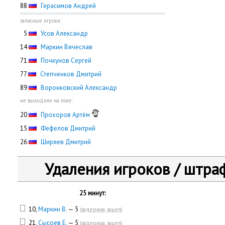
88
Герасимов Андрей
запасные игроки:
0
5
Усов Александр
14
Маркин Вячеслав
71
Почкунов Сергей
77
Степченков Дмитрий
89
Воронковский Александр
не выходили на поле:
20
Прохоров Артём
15
Фефелов Дмитрий
26
Ширяев Дмитрий
Удаления игроков / штра
25 минут:
10,
Маркин В.
— 5
(
задержка, зацеп
)
21,
Сысоев Е.
— 5
(
задержка, зацеп
)