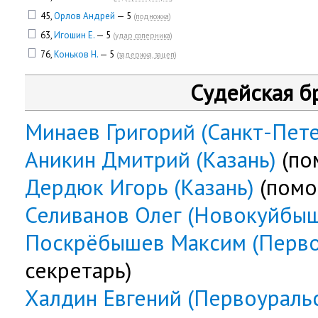
45,
Орлов Андрей
— 5
(
подножка
)
63,
Игошин Е.
— 5
(
удар соперника
)
76,
Коньков Н.
— 5
(
задержка, зацеп
)
Судейская б
Минаев Григорий (Санкт-Пет
Аникин Дмитрий (Казань)
(по
Дердюк Игорь (Казань)
(помо
Селиванов Олег (Новокуйбыш
Поскрёбышев Максим (Перво
секретарь)
Халдин Евгений (Первоураль