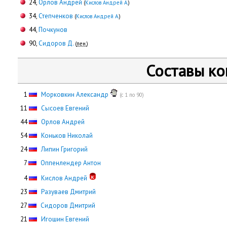
24,
Орлов Андрей
(
Кислов Андрей А.
)
34,
Степченков
(
Кислов Андрей А.
)
44,
Почкунов
90,
Сидоров Д.
(
пен.
)
Составы к
0
1
Морковкин Александр
(с 1 по 90)
11
Сысоев Евгений
44
Орлов Андрей
54
Коньков Николай
24
Липин Григорий
0
7
Оппенлендер Антон
0
4
Кислов Андрей
23
Разуваев Дмитрий
27
Сидоров Дмитрий
21
Игошин Евгений