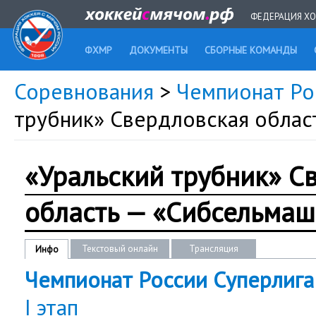
ФЕДЕРАЦИЯ ХО
ФХМР
ДОКУМЕНТЫ
СБОРНЫЕ КОМАНДЫ
Соревнования
>
Чемпионат Ро
трубник» Свердловская облас
«Уральский трубник» С
область — «Сибсельмаш
Текстовый онлайн
Трансляция
Инфо
Чемпионат России Суперлига 
I этап