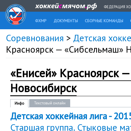
ФЕДЕРАЦИЯ ХО
ФХМР
ДОКУМЕНТЫ
СБОРНЫЕ КОМАНДЫ
Соревнования
>
Детская хокке
Красноярск — «Сибсельмаш» 
«Енисей» Красноярск —
Новосибирск
Текстовый онлайн
Инфо
Детская хоккейная лига - 201
Старшая группа. Стыковые ма