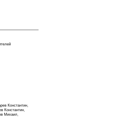
ителей
арев Константин,
ев Константин,
ов Михаил,