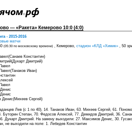
ово — «Ракета» Кемерово 10:0 (4:0)
га - 2015-2016
ковые матчи
30
, Кемерово,
стадион «КЛД «Химик»
, 50 зр
(05:30 по московскому времени)
Павел(Санаев Константин)
митрий(Дукарт Дмитрий)
 Павел
 Павел(Танаков Иван)
онстантин
Алексей
 Павел
 Денис
 Денис
в Денис(Михеев Сергей)
аданцев Лев (с 1 по 40), 14. Танаков Иван, 63. Михеев Сергей, 61. Поном
4. Буторин Степан, 70. Федосов Алексей, 77. Демидов Дмитрий, 36. Сана
66. Дукарт Дмитрий. На замену выходили: 27. Максимов Денис, 30. Гусак
н, не выходили на поле: 1. Лебедев Константин