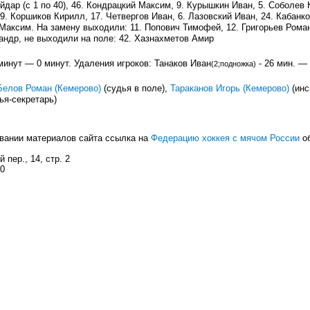
йдар (с 1 по 40), 46. Кондрацкий Максим, 9. Курышкин Иван, 5. Соболев 
9. Коршиков Кирилл, 17. Четвергов Иван, 6. Лазовский Иван, 24. Кабанко
Максим. На замену выходили: 11. Попович Тимофей, 12. Григорьев Роман
андр, не выходили на поле: 42. Хазнахметов Амир
минут — 0 минут. Удаления игроков: Танаков Иван
- 26 мин. —
(2;подножка)
Белов Роман (Кемерово)
(судья в поле),
Тараканов Игорь (Кемерово)
(инс
ья-секретарь)
вании материалов сайта ссылка на
Федерацию хоккея с мячом России
об
 пер., 14, стр. 2
80