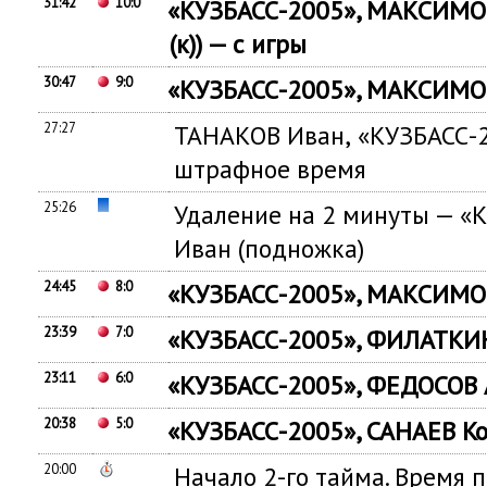
31:42
10:0
«
КУЗБАСС-2005», МАКСИМО
(
к)) — с игры
30:47
9:0
«
КУЗБАСС-2005», МАКСИМОВ
27:27
ТАНАКОВ Иван
,
«КУЗБАСС-2
штрафное время
25:26
Удаление на 2 минуты — «
Иван
(
подножка)
24:45
8:0
«
КУЗБАСС-2005», МАКСИМОВ
23:39
7:0
«
КУЗБАСС-2005», ФИЛАТКИН
23:11
6:0
«
КУЗБАСС-2005», ФЕДОСОВ 
20:38
5:0
«
КУЗБАСС-2005», САНАЕВ Ко
20:00
Начало 2-го тайма. Время 