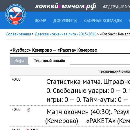
ФЕДЕРАЦИЯ ХО
ФХМР
ДОКУМЕНТЫ
СБОРНЫЕ КОМАНДЫ
Соревнования
>
Детская хоккейная лига - 2015-2016
> «Кузбасс» Кемер
«Кузбасс» Кемерово — «Ракета» Кемерово
Инфо
Текстовый онлайн
Технический онла
40:00
Статистика матча. Штрафное
0. Свободные удары: 0 — 0.
игры: 0 — 0. Тайм-ауты: 0 — 
40:00
Матч окончен
(
40:30). Резу
(
Кемерово) — «РАКЕТА»
(
Кем