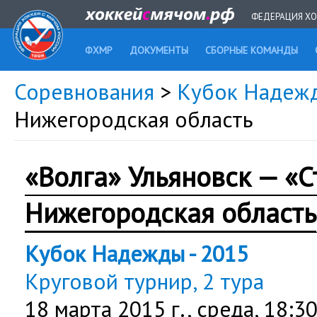
ФЕДЕРАЦИЯ ХО
ФХМР
ДОКУМЕНТЫ
СБОРНЫЕ КОМАНДЫ
Соревнования
>
Кубок Надежд
Нижегородская область
«Волга» Ульяновск — «С
Нижегородская область
Кубок Надежды - 2015
Круговой турнир, 2 тура
18 марта 2015 г.,
среда
, 18:3