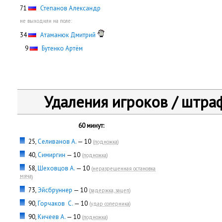
71
Степанов Александр
не выходили на поле:
34
Атаманюк Дмитрий
0
9
Бутенко Артём
Удаления игроков / штра
60 минут:
25,
Селиванов А.
— 10
(
подножка
)
40,
Симиргин
— 10
(
подножка
)
58,
Шеховцов А.
— 10
(
неразрешенная остановка
мяча
)
73,
Эйсбруннер
— 10
(
задержка, зацеп
)
90,
Горчаков С.
— 10
(
удар соперника
)
90,
Кичеев А.
— 10
(
подножка
)