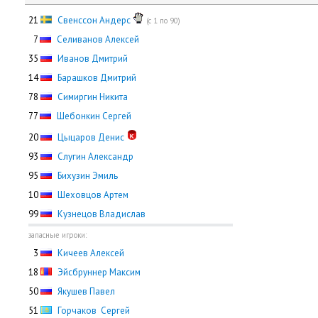
21
Свенссон Андерс
(с 1 по 90)
0
7
Селиванов Алексей
35
Иванов Дмитрий
14
Барашков Дмитрий
78
Симиргин Никита
77
Шебонкин Сергей
20
Цыцаров Денис
93
Слугин Александр
95
Бихузин Эмиль
10
Шеховцов Артем
99
Кузнецов Владислав
запасные игроки:
0
3
Кичеев Алексей
18
Эйсбруннер Максим
50
Якушев Павел
51
Горчаков Сергей