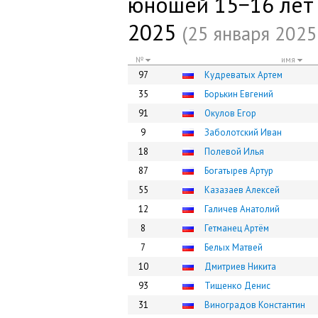
юношей 15−16 лет (
2025
(25 января 2025 
№
имя
97
Кудреватых Артем
35
Борькин Евгений
91
Окулов Егор
9
Заболотский Иван
18
Полевой Илья
87
Богатырев Артур
55
Казазаев Алексей
12
Галичев Анатолий
8
Гетманец Артём
7
Белых Матвей
10
Дмитриев Никита
93
Тищенко Денис
31
Виноградов Константин