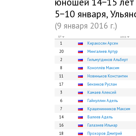
юношей 14−15 лет (
5−10 января, Ульян
(9 января 2016 г.)
№
имя
1
Киракосян Арсен
20
Мингалиев Артур
2
Гильмутдинов Альберт
8
Коноплёв Максим
11
Новиньков Константин
17
Бензиков Руслан
3
Камаев Алексей
6
Гайнуллин Адель
7
Крашенинников Максим
14
Валеев Адель
16
Галазиев Ильнар
18
Прохоров Дмитрий