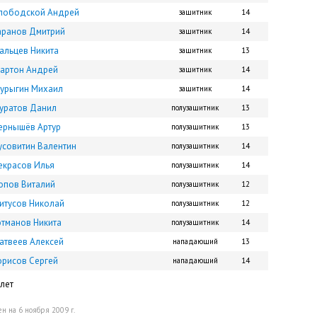
лободской Андрей
защитник
14
аранов Дмитрий
защитник
14
альцев Никита
защитник
13
артон Андрей
защитник
14
урыгин Михаил
защитник
14
уратов Данил
полузащитник
13
ернышёв Артур
полузащитник
13
усовитин Валентин
полузащитник
14
екрасов Илья
полузащитник
14
опов Виталий
полузащитник
12
итусов Николай
полузащитник
12
отманов Никита
полузащитник
14
атвеев Алексей
нападающий
13
орисов Сергей
нападающий
14
лет
н на 6 ноября 2009 г.