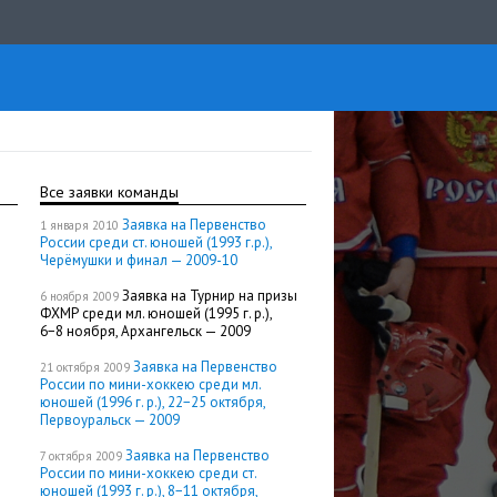
Все заявки команды
Заявка на Первенство
1 января 2010
России среди ст. юношей (1993 г.р.),
Черёмушки и финал — 2009-10
Заявка на Турнир на призы
6 ноября 2009
ФХМР среди мл. юношей (1995 г. р.),
6−8 ноября, Архангельск — 2009
Заявка на Первенство
21 октября 2009
России по мини-хоккею среди мл.
юношей (1996 г. р.), 22−25 октября,
Первоуральск — 2009
Заявка на Первенство
7 октября 2009
России по мини-хоккею среди ст.
юношей (1993 г. р.), 8−11 октября,