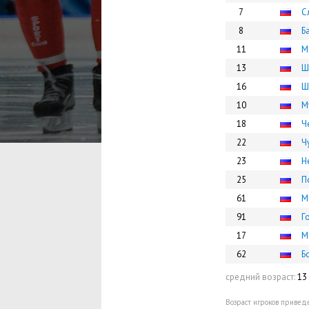
7
С
8
Б
11
М
13
Ш
16
Ш
10
М
18
Ч
22
Ч
23
Н
25
П
61
М
91
Г
17
М
62
Б
средний возраст:
13 
Возраст игроков приведе