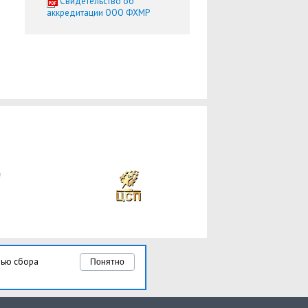
Cвидетельство об
аккредитации ООО ФХМР
лью сбора
Понятно