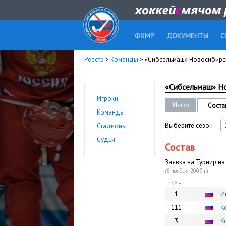
ФХМР
ДОКУМЕНТЫ
С
Реестр
>
Команды
> «Сибсельмаш» Новосибир
«Сибсельмаш» Н
Игроки
Инфо
Соста
Команды
Выберите сезон
Стадионы
Судьи
Состав
Заявка на Турнир на
(6 ноября 2009 г.)
№
1
И
111
К
3
К