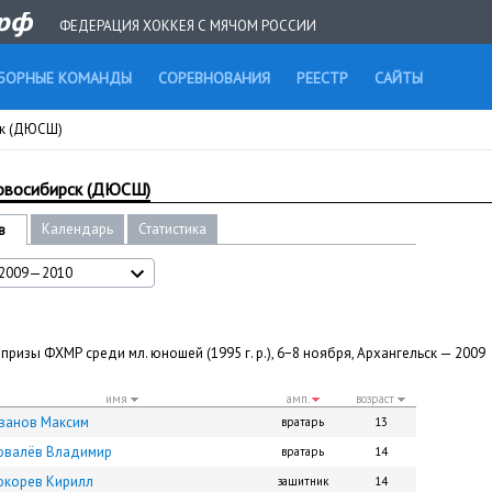
ФЕДЕРАЦИЯ ХОККЕЯ С МЯЧОМ РОССИИ
БОРНЫЕ КОМАНДЫ
СОРЕВНОВАНИЯ
РЕЕСТР
САЙТЫ
ск (ДЮСШ)
овосибирск (ДЮСШ)
Календарь
Статистика
в
2009—2010
 призы ФХМР среди мл. юношей (1995 г. р.), 6−8 ноября, Архангельск — 2009
имя
амп.
возраст
ванов Максим
вратарь
13
овалёв Владимир
вратарь
14
окорев Кирилл
защитник
14